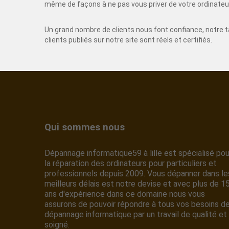
même de façons à ne pas vous priver de votre ordinateu
Un grand nombre de clients nous font confiance, notre ta
clients publiés sur notre site sont réels et certifiés.
Qui sommes nous
Dépannage informatique59 à lille est spécialisé pou
la réparation des ordinateurs pour particuliers et
professionnels depuis 2009. Vous dépanner dans le
meilleurs délais est notre devise et avec plus de 1
ans d'expérience dans ce domaine nous vous
assurons de pouvoir répondre à tous vos besoins d
dépannage informatique par un travail de qualité et
soigné.