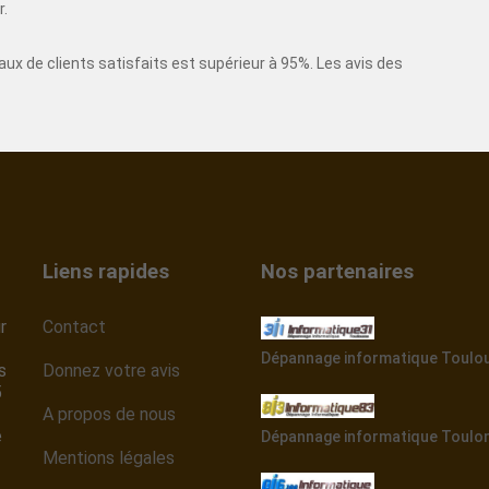
r.
ux de clients satisfaits est supérieur à 95%. Les avis des
Liens rapides
Nos partenaires
r
Contact
Dépannage informatique Toulo
s
Donnez votre avis
5
A propos de nous
e
Dépannage informatique Toulo
Mentions légales