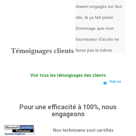
site, là ça fait plaisir.
Dommage que mon
fournisseur d'accès ne
fasse pas la même
Témoignages clients
chose... Merci à vous.
Franck Be....
Voir tous les témoignages des clients
Voir ici
Dépanné dans la journée
sur place, dépanneur à
Pour une efficacité à 100%, nous
l'heure, tarif comme
engageons
prévu, rien à dire vous
êtes super je
Nos techniciens sont certifiés