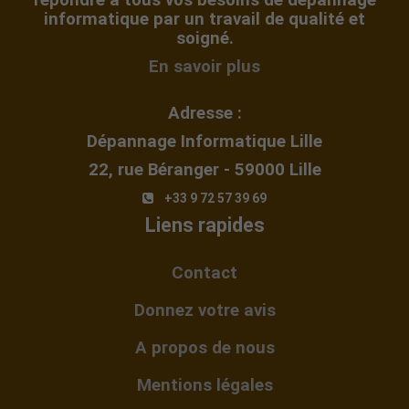
informatique par un travail de qualité et
soigné.
Merci claude tous les
En savoir plus
mails arrivent à
Adresse :
destination sur les deux
Dépannage Informatique Lille
ordis. Performance et
22, rue Béranger - 59000 Lille
gentillesse. Rare.
+33 9 72 57 39 69
Marcel C (France) 28
Liens rapides
avril 2016
Contact
Donnez votre avis
Suite à une panne de pc,
jai contacté cette
A propos de nous
société.je suis tombé sur
Mentions légales