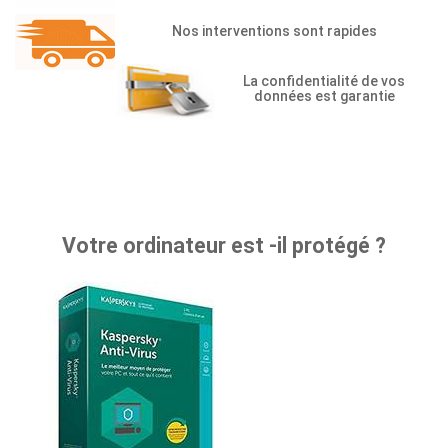
recommande!
Nos interventions sont rapides
Christian Berge
La confidentialité de vos
données est garantie
Bonjour, Merci pour votre
dépannage à distance
d'hier, prise en charge
rapide, efficace. Merci
Votre ordinateur est -il protégé ?
pour vos conseils. C'est
un ami qui m'a donné vos
coordonnées.
Cordialement.
J.Grondin