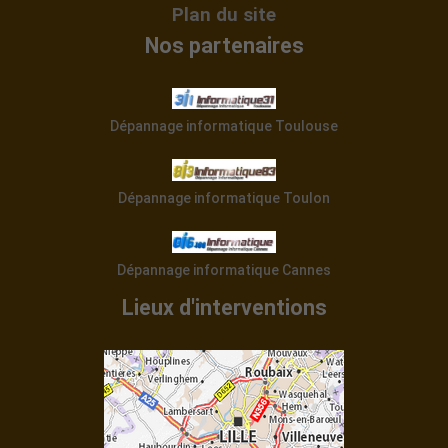
un monsieur charmant,
Plan du site
véritablement à l'écoute
Nos partenaires
de mon problème
Jerome F. (Lyon) 23 avril
Dépannage informatique Toulouse
2016
Dépannage informatique Toulon
En chargeant Windows
10 j’avais perdu l’anti
Dépannage informatique Cannes
virus Bitdefender. Grace
Lieux d'interventions
à vous et à distance, je
l’ai récupéré. Merci
beaucoup. Je ne
manquerai pas de vous