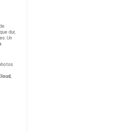
 de
que dur,
es. Un
s
photos
Cloud
,