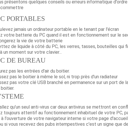
s présentons quelques conseils ou erreurs informatique d'ordre
s commettre
PC PORTABLES
levez jamais un ordinateur portable en le tenant par l'écran
ez votre batterie du PC quand il est en fonctionnement sur le se
longerez la vie de votre batterie
tez de liquide à côté du PC, les verres, tasses, bouteilles qui f
à un moment sur votre clavier...
PC DE BUREAU
rez pas les entrées d'air du boitier.
ssez pas le boitier à même le sol, ni trop près d'un radiateur
issez pas votre clé USB branché en permanence sur un port de l
boitier.
YSTEME
allez qu'un seul anti-virus car deux antivirus se mettront en confl
z toujours attentif au fonctionnement inhabituel de votre PC, p
à l'ouverture de votre navigateur interne si votre page d'accueil
u si vous recevez des pubs intempestives c'est un signe que d