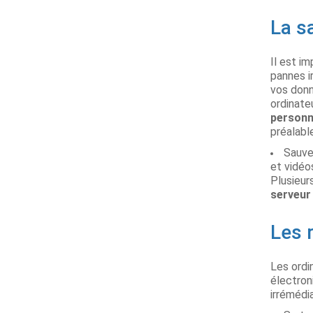
La s
Il est i
pannes i
vos donn
ordinate
personn
préalabl
Sauve
et vidéo
Plusieur
serveur
Les 
Les ordi
électron
irrémédi