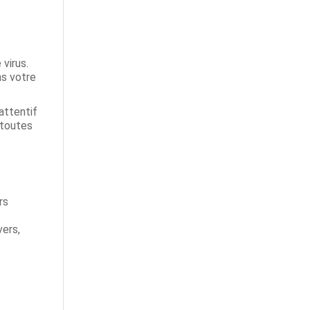
virus.
ns votre
attentif
 toutes
rs
vers,