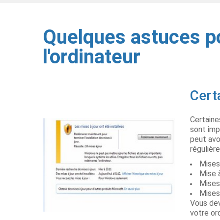
Quelques astuces po
l'ordinateur
Cert
Certaines
sont imp
peut avo
régulièr
Mises 
Mise 
Mises
Mises
Vous dev
votre or