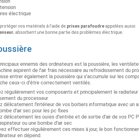
nsion
tension
res électrique
protéger vos matériels à l'aide de
prises parafoudre
appelées aussi
enseur
, absorbent une bonne partie des problèmes électrique.
oussière
rincipaux ennemis des ordinateurs est la poussière, les ventilat
chine aspirent de l'air frais nécessaire au refroidissement du p
aisse entrer également la poussière qui s'accumule sur les comp
he ceux-ci d'être correctement ventilés.
iez régulièrement vos composants et principalement le radiateur
ssement du processeur
z délicatement l'intérieur de vos boitiers informatique avec un a
ombe d'air sec pour les pc fixes
ez délicatement les ouïes d'entrée et de sortie d'air de vos PC 
aspirateur ou une bombe d'air sec
ez effectuer régulièrement ces mises à jour, le bon fonctionn
dinateur en dépend.