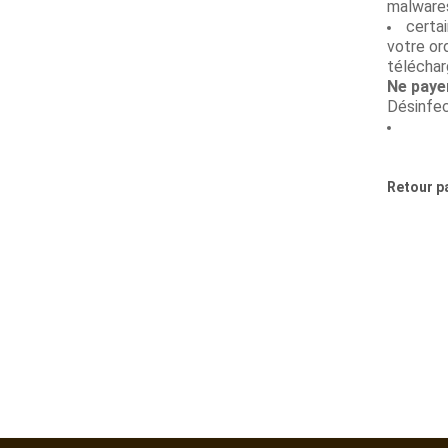
malwares
certai
votre or
téléchar
Ne payer
Désinfec
Retour p