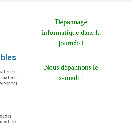
Dépannage
informatique dans la
journée !
ables
Nous dépannons le
matériels
samedi !
dinateur
eviennent
Reader
ement de