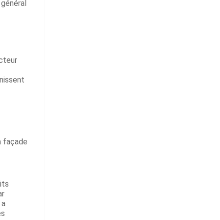
 général
cteur
inissent
a façade
its
ar
 a
es