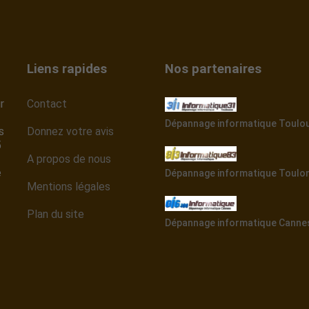
Liens rapides
Nos partenaires
r
Contact
Dépannage informatique Toulo
s
Donnez votre avis
5
A propos de nous
e
Dépannage informatique Toulo
Mentions légales
Plan du site
Dépannage informatique Canne