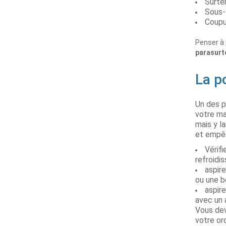
Surte
Sous-
Coupu
Penser à 
parasurt
La p
Un des p
votre ma
mais y l
et empêc
Vérif
refroidi
aspire
ou une b
aspir
avec un 
Vous dev
votre or