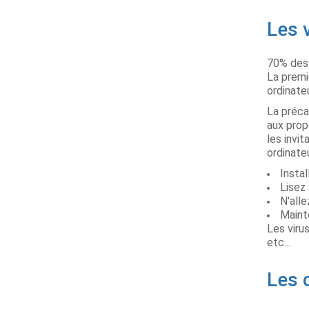
Les 
70% des 
La premi
ordinateu
La préca
aux prop
les invi
ordinate
Instal
Lisez
N'alle
Maint
Les viru
etc...
Les 