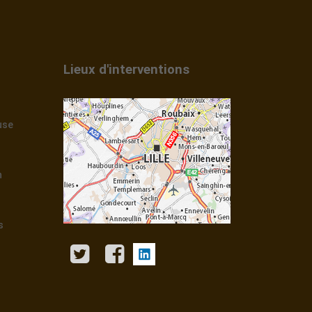
Lieux d'interventions
use
n
s