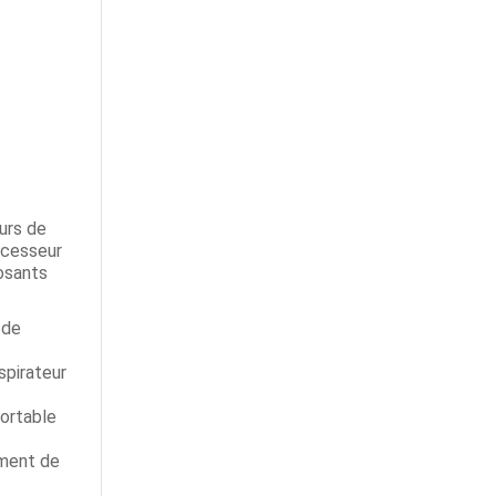
eurs de
rocesseur
osants
 de
spirateur
Portable
ement de