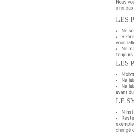
Nous vou
à ne pa
LES 
Ne sou
Retir
vous ral
Ne met
toujours 
LES 
N'obtu
Ne lai
Ne la
avant du 
LE S
N’inst
Reste
exemple 
changé o